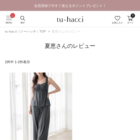
会員登録で今すぐ使えるポイントプレゼント！
GRAND OPEN SALE | 2026.8.7 19:00 - 8.16 23:59
0
MENU
探す
お気に入り
カート
tu-hacci（ツーハッチ）TOP
夏恵さんのレビュー
夏恵さんのレビュー
2
件中
1
-
2
件表示