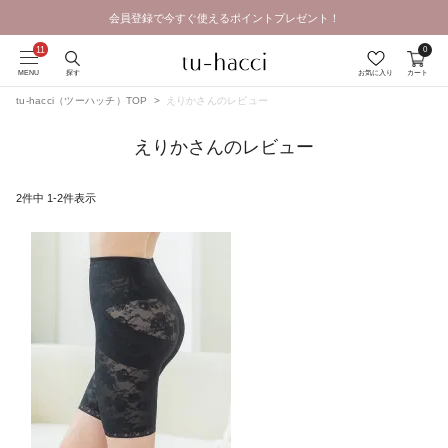
会員登録で今すぐ使えるポイントプレゼント！
0
MENU
探す
お気に入り
カート
tu-hacci（ツーハッチ）TOP
えりかさんのレビュー
えりかさんのレビュー
2
件中
1
-
2
件表示