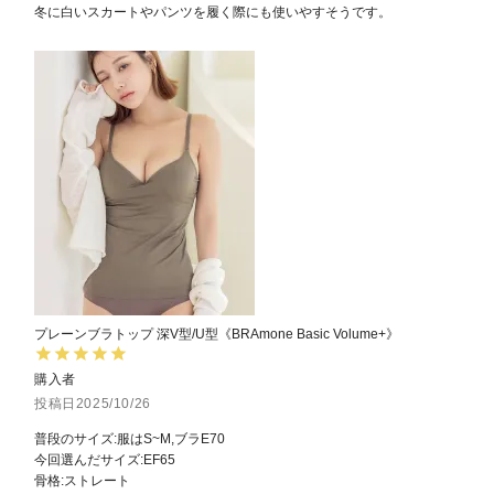
プレーンブラトップ 深V型/U型《BRAmone Basic Volume+》
購入者
投稿日
2025/10/26
普段のサイズ:服はS~M,ブラE70

今回選んだサイズ:EF65

骨格:ストレート
