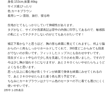
身長:153cm,体重:46kg

サイズ感:ぴったり

色:カーキブラウン

着用シーン:普段、旅行、寝る時

生地がとてもしっかりしていて伸縮性があります。

タグがなく、サイズや洗濯表記は背中の内側に印字してあるので、敏感肌
の私にとってチクチクしないのがとてもありがたいです！

補正下着かな？と思うほど、胸の形も綺麗に整えてくれますし、何より脇
からのハミ肉もしっかりホールドしてくれて、360度どこからみても段差
がでないのが良いです。フィットしたトップスにも合わせやすいです。

現在ダイエット中なので少し先を見越して小さめを買いました。ですので
今は少し胸が溢れそうになりますが、あと２キロくらいやせたらちょうど
よくなると思います。

思った以上に着心地が良くラインが綺麗で身体を綺麗にみせてくれるの
で、あと２キロやせたらまた違う色も買う予定です。

ちなみにカーキブラウンはクリーム色のセーターの下に着ても透けにくく
2
件中
1
-
2
件表示