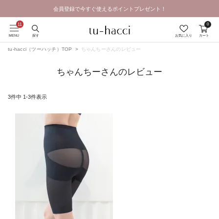
会員登録で今すぐ使えるポイントプレゼント！
GRAND OPEN SALE | 2026.8.7 19:00 - 8.16 23:59
0
MENU
探す
お気に入り
カート
tu-hacci（ツーハッチ）TOP
ちゃんちーさんのレビュー
ちゃんちーさんのレビュー
3
件中
1
-
3
件表示