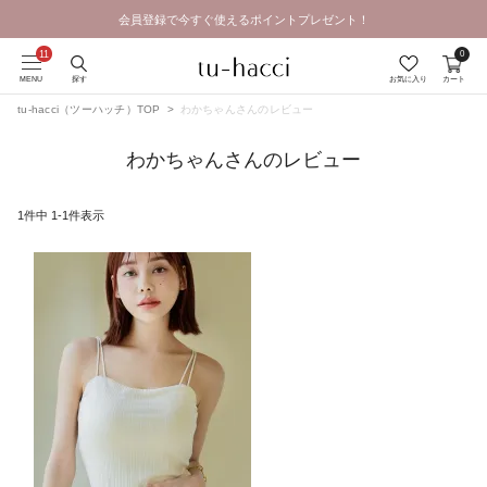
会員登録で今すぐ使えるポイントプレゼント！
GRAND OPEN SALE | 2026.8.7 19:00 - 8.16 23:59
0
MENU
探す
お気に入り
カート
tu-hacci（ツーハッチ）TOP
わかちゃんさんのレビュー
わかちゃんさんのレビュー
1
件中
1
-
1
件表示