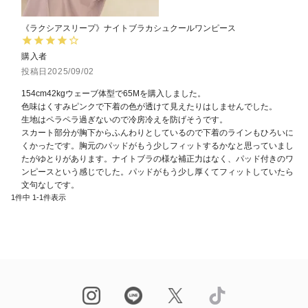
《ラクシアスリープ》ナイトブラカシュクールワンピース
購入者
投稿日
2025/09/02
154cm42kgウェーブ体型で65Mを購入しました。

色味はくすみピンクで下着の色が透けて見えたりはしませんでした。

生地はペラペラ過ぎないので冷房冷えを防げそうです。

スカート部分が胸下からふんわりとしているので下着のラインもひろいに
くかったです。胸元のパッドがもう少しフィットするかなと思っていまし
たがゆとりがあります。ナイトブラの様な補正力はなく、パッド付きのワ
ンピースという感じでした。パッドがもう少し厚くてフィットしていたら
文句なしです。
1
件中
1
-
1
件表示