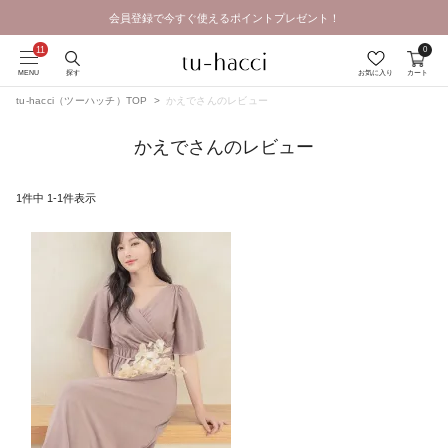
会員登録で今すぐ使えるポイントプレゼント！
GRAND OPEN SALE | 2026.8.7 19:00 - 8.16 23:59
0
MENU
探す
お気に入り
カート
tu-hacci（ツーハッチ）TOP
かえでさんのレビュー
かえでさんのレビュー
1
件中
1
-
1
件表示