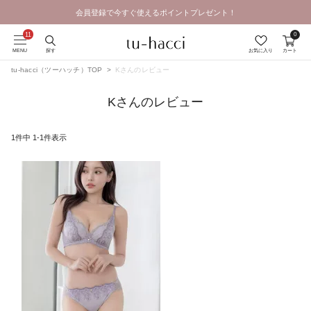
会員登録で今すぐ使えるポイントプレゼント！
GRAND OPEN SALE | 2026.8.7 19:00 - 8.16 23:59
0
MENU
探す
お気に入り
カート
tu-hacci（ツーハッチ）TOP
Kさんのレビュー
Kさんのレビュー
1
件中
1
-
1
件表示