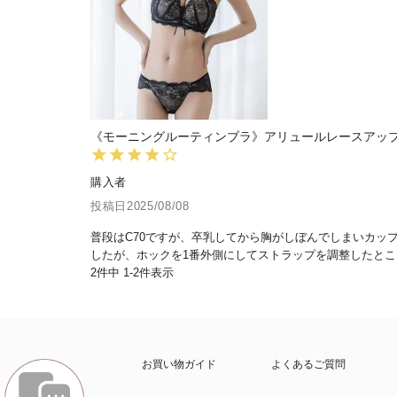
《モーニングルーティンブラ》アリュールレースアッ
購入者
投稿日
2025/08/08
普段はC70ですが、卒乳してから胸がしぼんでしまいカッ
したが、ホックを1番外側にしてストラップを調整したと
2
件中
1
-
2
件表示
お買い物ガイド
よくあるご質問