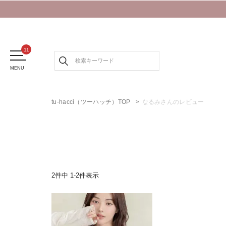
MENU
tu-hacci（ツーハッチ）TOP
なるみさんのレビュー
2
件中
1
-
2
件表示