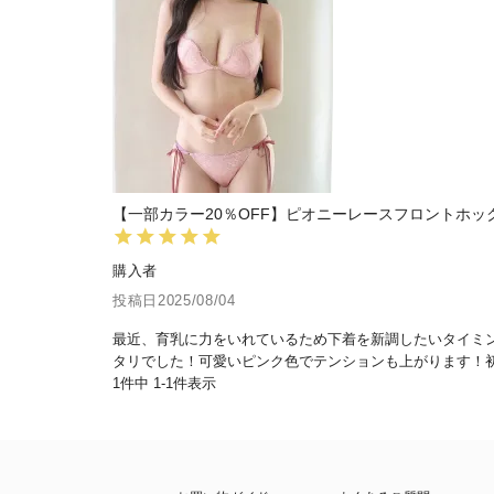
【一部カラー20％OFF】ピオニーレースフロントホッ
購入者
投稿日
2025/08/04
最近、育乳に力をいれているため下着を新調したいタイミン
タリでした！可愛いピンク色でテンションも上がります！
1
件中
1
-
1
件表示