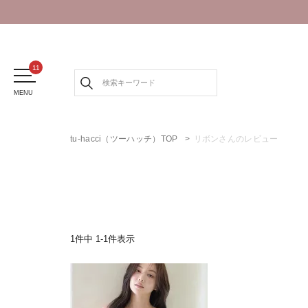
MENU
tu-hacci（ツーハッチ）TOP
リボンさんのレビュー
1
件中
1
-
1
件表示