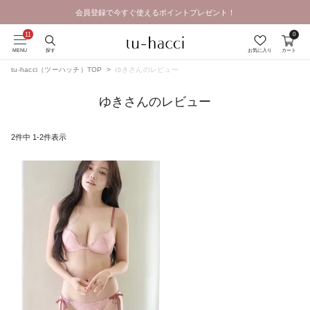
会員登録で今すぐ使えるポイントプレゼント！
0
MENU
探す
お気に入り
カート
tu-hacci（ツーハッチ）TOP
ゆきさんのレビュー
ゆきさんのレビュー
2
件中
1
-
2
件表示