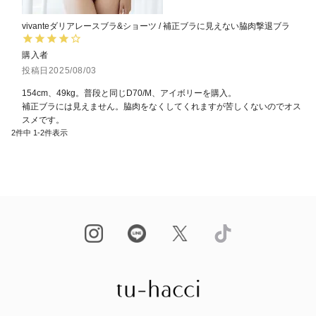
vivanteダリアレースブラ&ショーツ / 補正ブラに見えない脇肉撃退ブラ
購入者
投稿日
2025/08/03
154cm、49kg。普段と同じD70/M、アイボリーを購入。

補正ブラには見えません。脇肉をなくしてくれますが苦しくないのでオス
スメです。
2
件中
1
-
2
件表示