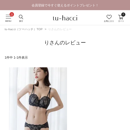
会員登録で今すぐ使えるポイントプレゼント！
0
MENU
探す
お気に入り
カート
tu-hacci（ツーハッチ）TOP
りさんのレビュー
りさんのレビュー
1
件中
1
-
1
件表示