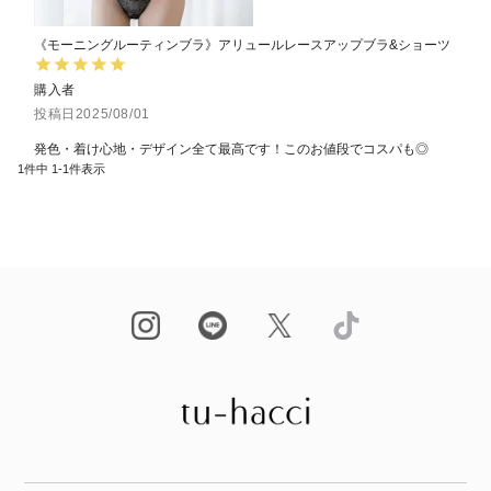
《モーニングルーティンブラ》アリュールレースアップブラ&ショーツ
購入者
投稿日
2025/08/01
発色・着け心地・デザイン全て最高です！このお値段でコスパも◎
1
件中
1
-
1
件表示