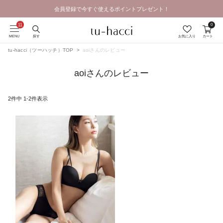
会員登録で今すぐ使えるポイントプレゼント！
0
MENU
探す
お気に入り
カート
tu-hacci（ツーハッチ）TOP
aoiさんのレビュー
aoiさんのレビュー
2
件中
1
-
2
件表示