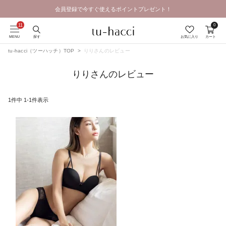
会員登録で今すぐ使えるポイントプレゼント！
0
MENU
探す
お気に入り
カート
tu-hacci（ツーハッチ）TOP
りりさんのレビュー
りりさんのレビュー
1
件中
1
-
1
件表示