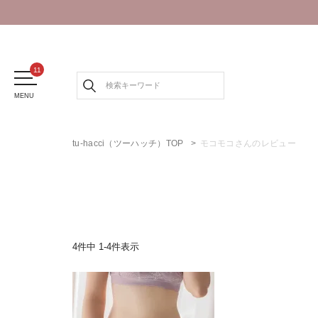
MENU
tu-hacci（ツーハッチ）TOP
モコモコさんのレビュー
4
件中
1
-
4
件表示