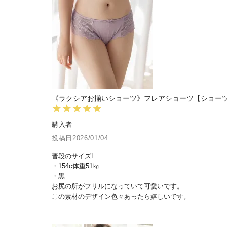
《ラクシアお揃いショーツ》フレアショーツ【ショー
購入者
投稿日
2026/01/04
普段のサイズL

・154c体重51㎏

・黒

お尻の所がフリルになっていて可愛いです。

この素材のデザイン色々あったら嬉しいです。
