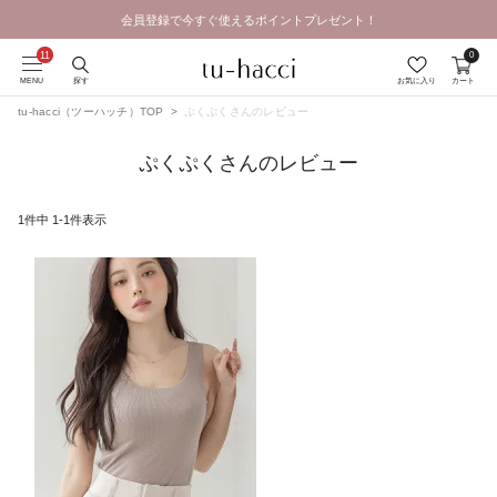
会員登録で今すぐ使えるポイントプレゼント！
0
MENU
探す
お気に入り
カート
tu-hacci（ツーハッチ）TOP
ぷくぷくさんのレビュー
ぷくぷくさんのレビュー
1
件中
1
-
1
件表示