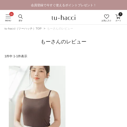
会員登録で今すぐ使えるポイントプレゼント！
0
MENU
探す
お気に入り
カート
tu-hacci（ツーハッチ）TOP
もーさんのレビュー
もーさんのレビュー
1
件中
1
-
1
件表示