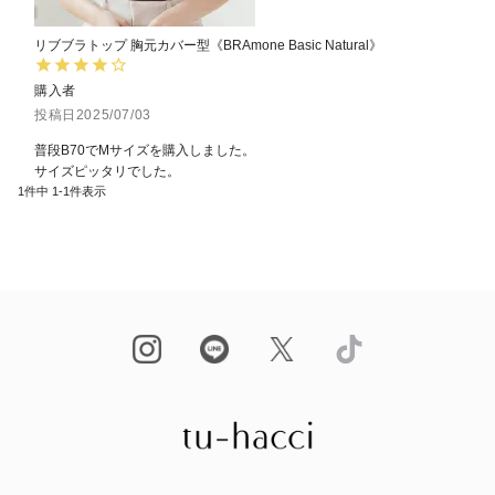
リブブラトップ 胸元カバー型《BRAmone Basic Natural》
購入者
投稿日
2025/07/03
普段B70でMサイズを購入しました。

サイズピッタリでした。
1
件中
1
-
1
件表示