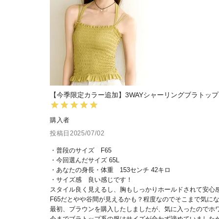
【今季限定カラー追加】3WAYシャーリングブラトップ《BRAmo
購入者
投稿日
2025/07/02
・普段のサイズ　F65

・今回選んだサイズ 65L

・あなたの身長・体重　153センチ 42キロ

・サイズ感　良い感じです！

スタイル良く見えるし、胸もしっかりホールドされて安心感
F65だとやや谷間が見えるかも？程度なのでそこまで気に
最初、ブラウンを購入したしましたが、気に入ったのでホワ
今までブラトップ系の服はサイズが合わず諦めていましたが、t