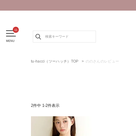
MENU
tu-hacci（ツーハッチ）TOP
ののさんのレビュー
2
件中
1
-
2
件表示