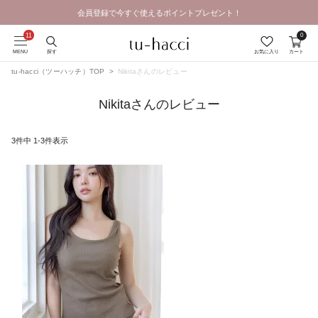
会員登録で今すぐ使えるポイントプレゼント！
0
MENU
探す
お気に入り
カート
tu-hacci（ツーハッチ）TOP
Nikitaさんのレビュー
Nikitaさんのレビュー
3
件中
1
-
3
件表示