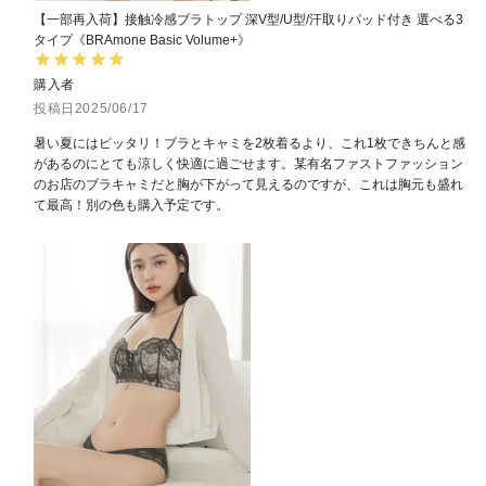
【一部再入荷】接触冷感ブラトップ 深V型/U型/汗取りパッド付き 選べる3
タイプ《BRAmone Basic Volume+》
購入者
投稿日
2025/06/17
暑い夏にはピッタリ！ブラとキャミを2枚着るより、これ1枚できちんと感
があるのにとても涼しく快適に過ごせます。某有名ファストファッション
のお店のブラキャミだと胸が下がって見えるのですが、これは胸元も盛れ
て最高！別の色も購入予定です。