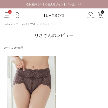
会員登録で今すぐ使えるポイントプレゼント！
0
MENU
探す
お気に入り
カート
tu-hacci（ツーハッチ）TOP
りささんのレビュー
りささんのレビュー
2
件中
1
-
2
件表示