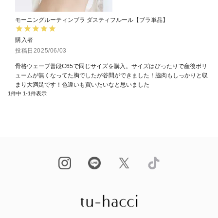
モーニングルーティンブラ ダスティフルール【ブラ単品】
購入者
投稿日
2025/06/03
骨格ウェーブ普段C65で同じサイズを購入。サイズはぴったりで産後ボリ
ュームが無くなってた胸でしたが谷間ができました！脇肉もしっかりと収
まり大満足です！色違いも買いたいなと思いました
1
件中
1
-
1
件表示