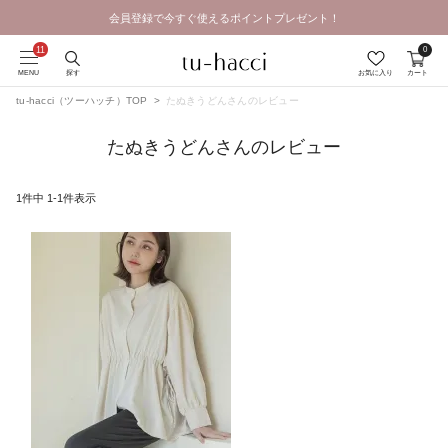
会員登録で今すぐ使えるポイントプレゼント！
GRAND OPEN SALE | 2026.8.7 19:00 - 8.16 23:59
0
MENU
探す
お気に入り
カート
tu-hacci（ツーハッチ）TOP
たぬきうどんさんのレビュー
たぬきうどんさんのレビュー
1
件中
1
-
1
件表示