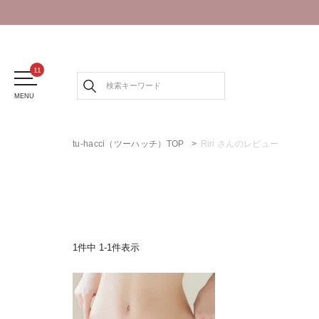
MENU
tu-hacci（ツーハッチ）TOP
Riri さんのレビュー
1
件中
1
-
1
件表示