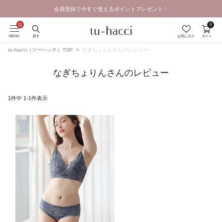
会員登録で今すぐ使えるポイントプレゼント！
0
MENU
探す
お気に入り
カート
tu-hacci（ツーハッチ）TOP
なぎちょりんさんのレビュー
なぎちょりんさんのレビュー
1
件中
1
-
1
件表示