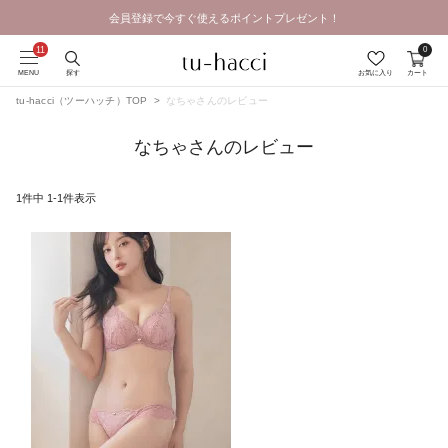
会員登録で今すぐ使えるポイントプレゼント！
0
MENU
探す
お気に入り
カート
tu-hacci（ツーハッチ）TOP
なちゃさんのレビュー
なちゃさんのレビュー
1
件中
1
-
1
件表示