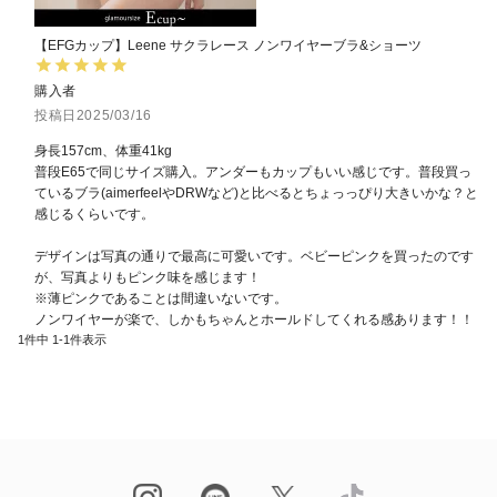
【EFGカップ】Leene サクラレース ノンワイヤーブラ&ショーツ
購入者
投稿日
2025/03/16
身長157cm、体重41kg

普段E65で同じサイズ購入。アンダーもカップもいい感じです。普段買っ
ているブラ(aimerfeelやDRWなど)と比べるとちょっっぴり大きいかな？と
感じるくらいです。

デザインは写真の通りで最高に可愛いです。ベビーピンクを買ったのです
が、写真よりもピンク味を感じます！

※薄ピンクであることは間違いないです。

ノンワイヤーが楽で、しかもちゃんとホールドしてくれる感あります！！
1
件中
1
-
1
件表示