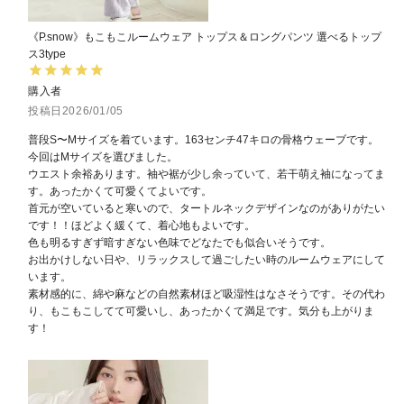
《P.snow》もこもこルームウェア トップス＆ロングパンツ 選べるトップ
ス3type
購入者
投稿日
2026/01/05
普段S〜Mサイズを着ています。163センチ47キロの骨格ウェーブです。

今回はMサイズを選びました。

ウエスト余裕あります。袖や裾が少し余っていて、若干萌え袖になってま
す。あったかくて可愛くてよいです。

首元が空いていると寒いので、タートルネックデザインなのがありがたい
です！！ほどよく緩くて、着心地もよいです。

色も明るすぎず暗すぎない色味でどなたでも似合いそうです。

お出かけしない日や、リラックスして過ごしたい時のルームウェアにして
います。

素材感的に、綿や麻などの自然素材ほど吸湿性はなさそうです。その代わ
り、もこもこしてて可愛いし、あったかくて満足です。気分も上がりま
す！