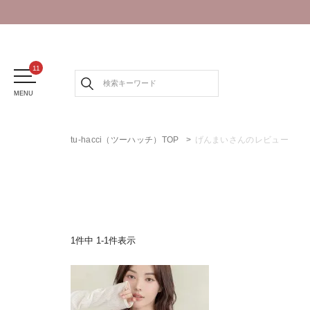
MENU
tu-hacci（ツーハッチ）TOP
げんまいさんのレビュー
1
件中
1
-
1
件表示