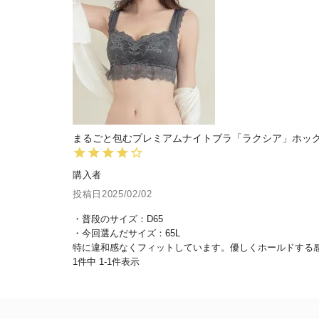
まるごと包むプレミアムナイトブラ「ラクシア」ホック
購入者
投稿日
2025/02/02
・普段のサイズ：D65

・今回選んだサイズ：65L

特に違和感なくフィットしています。優しくホールドする
1
件中
1
-
1
件表示