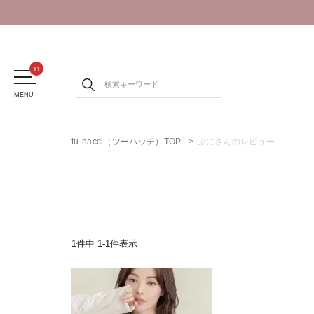
MENU
tu-hacci（ツーハッチ）TOP
ぶにさんのレビュー
1
件中
1
-
1
件表示