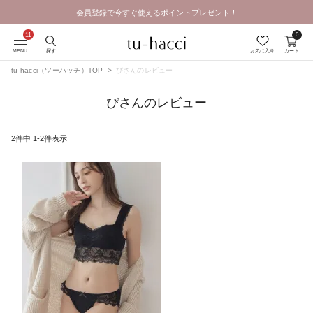
会員登録で今すぐ使えるポイントプレゼント！
GRAND OPEN SALE | 2026.8.7 19:00 - 8.16 23:59
0
MENU
探す
お気に入り
カート
tu-hacci（ツーハッチ）TOP
ぴさんのレビュー
ぴさんのレビュー
2
件中
1
-
2
件表示