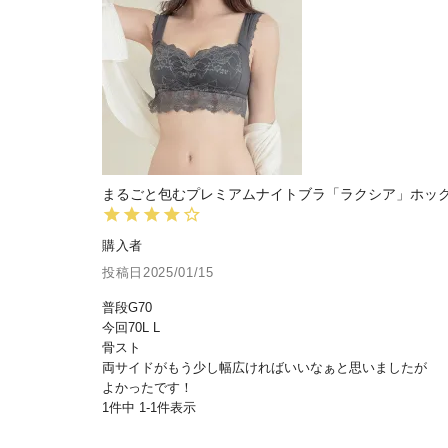
まるごと包むプレミアムナイトブラ「ラクシア」ホック
購入者
投稿日
2025/01/15
普段G70

今回70L L

骨スト

両サイドがもう少し幅広ければいいなぁと思いましたが

よかったです！
1
件中
1
-
1
件表示