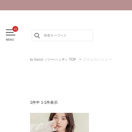
MENU
tu-hacci（ツーハッチ）TOP
ぴさんのレビュー
1
件中
1
-
1
件表示