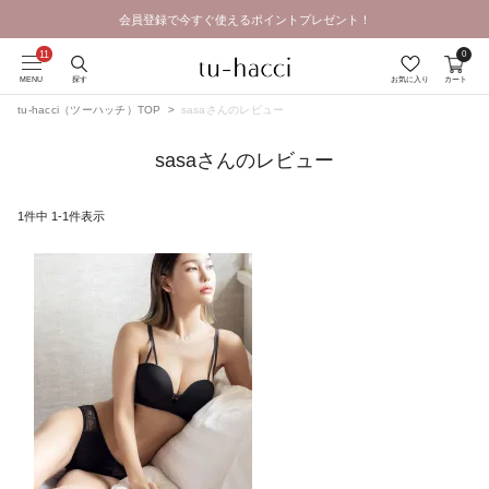
会員登録で今すぐ使えるポイントプレゼント！
0
MENU
探す
お気に入り
カート
tu-hacci（ツーハッチ）TOP
sasaさんのレビュー
sasaさんのレビュー
1
件中
1
-
1
件表示