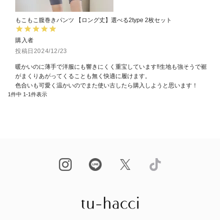
もこもこ腹巻きパンツ 【ロング丈】選べる2type 2枚セット
購入者
投稿日
2024/12/23
暖かいのに薄手で洋服にも響きにくく重宝しています‼︎生地も強そうで裾
がまくりあがってくることも無く快適に履けます。

色合いも可愛く温かいのでまた使い古したら購入しようと思います！
1
件中
1
-
1
件表示