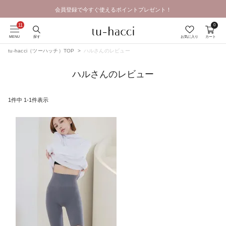
会員登録で今すぐ使えるポイントプレゼント！
0
MENU
探す
お気に入り
カート
tu-hacci（ツーハッチ）TOP
ハルさんのレビュー
ハルさんのレビュー
1
件中
1
-
1
件表示