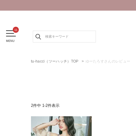
MENU
tu-hacci（ツーハッチ）TOP
ゆーたろすさんのレビュー
2
件中
1
-
2
件表示