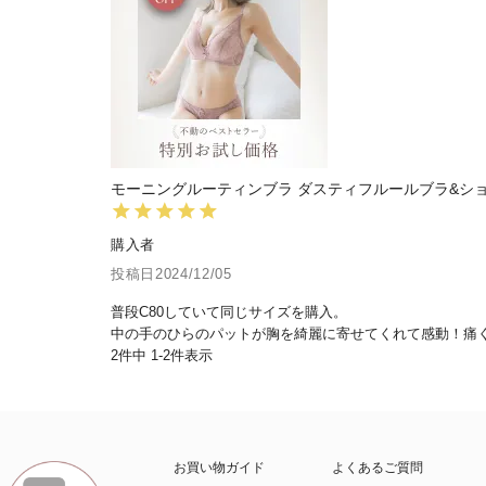
モーニングルーティンブラ ダスティフルールブラ&シ
購入者
投稿日
2024/12/05
普段C80していて同じサイズを購入。

中の手のひらのパットが胸を綺麗に寄せてくれて感動！痛
2
件中
1
-
2
件表示
お買い物ガイド
よくあるご質問