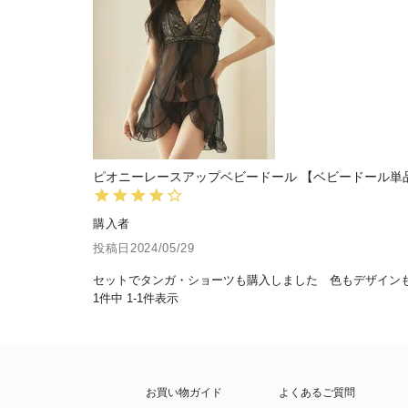
ピオニーレースアップベビードール 【ベビードール単
購入者
投稿日
2024/05/29
セットでタンガ・ショーツも購入しました　色もデザイン
1
件中
1
-
1
件表示
お買い物ガイド
よくあるご質問