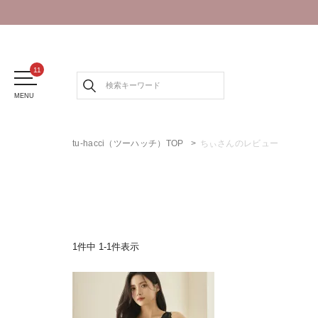
MENU
tu-hacci（ツーハッチ）TOP
ちぃさんのレビュー
1
件中
1
-
1
件表示