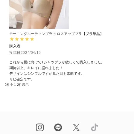
モーニングルーティンブラ クロスアップブラ【ブラ単品】
購入者
投稿日
2024/04/19
これから夏に向けてTシャツブラが欲しくて購入しました。

期待以上、キレイに盛れました！

デザインはシンプルですが見た目も素敵です。

リピ確定です。
2
件中
1
-
2
件表示