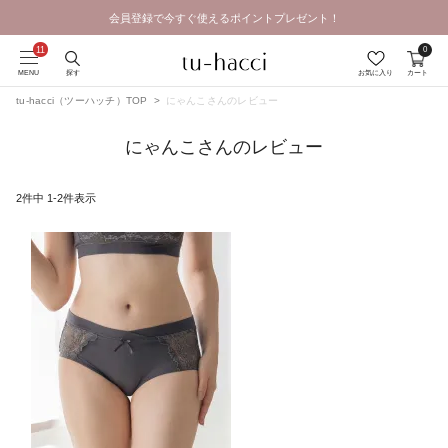
会員登録で今すぐ使えるポイントプレゼント！
GRAND OPEN SALE | 2026.8.7 19:00 - 8.16 23:59
0
MENU
探す
お気に入り
カート
tu-hacci（ツーハッチ）TOP
にゃんこさんのレビュー
にゃんこさんのレビュー
2
件中
1
-
2
件表示