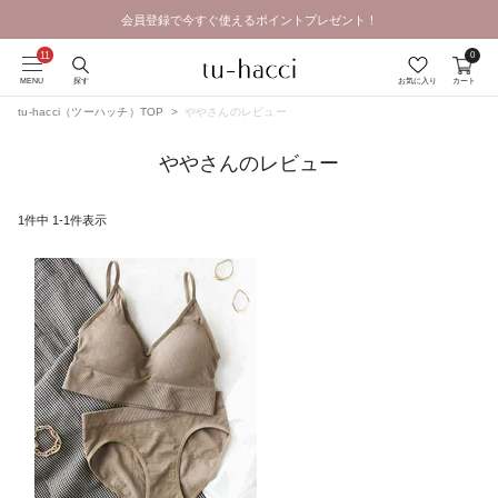
会員登録で今すぐ使えるポイントプレゼント！
GRAND OPEN SALE | 2026.8.7 19:00 - 8.16 23:59
0
MENU
探す
お気に入り
カート
tu-hacci（ツーハッチ）TOP
ややさんのレビュー
ややさんのレビュー
1
件中
1
-
1
件表示