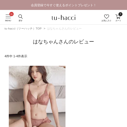
会員登録で今すぐ使えるポイントプレゼント！
0
MENU
探す
お気に入り
カート
tu-hacci（ツーハッチ）TOP
はなちゃんさんのレビュー
はなちゃんさんのレビュー
4
件中
1
-
4
件表示