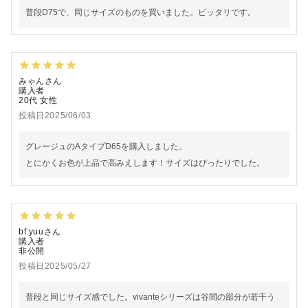
普段D75で、同じサイズのものを買いました。ピッタリです。
みゃん
購入者
20代
女性
投稿日
2025/06/03
グレージュのAタイプD65を購入しました。

とにかくお色が上品で高みえします！サイズはぴったりでした。
bf:yuu
購入者
非公開
投稿日
2025/05/27
普段と同じサイズ感でした。vivanteシリーズは谷間の部分が若干う