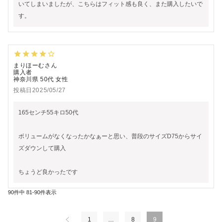
いてしまいましたが、こちらはフィット感も良く、また購入したいで
す。
まりほーむ
購入者
神奈川県
50代
女性
投稿日
2025/05/27
165センチ55キロ50代

ボリュームがなくなったかなぁーと思い、普段のサイズD75からサイ
ズダウンして購入

ちょうど良かったです
90
件中
81
-
90
件表示
1
…
8
9