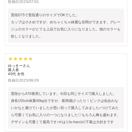
投稿日
2025/07/01
普段D75で普段通りのサイズでOKでした。

カップは小さめですが、めちゃくちゃ綺麗な谷間ができます。グレー
ジュのカラーがとても上品でお気に入りになりました。他のカラーも
欲しくなりました。
ゆっきー
購入者
40代
女性
投稿日
2025/06/29
普段からA70着用しています。今回も同じサイズで購入しました。

身長155cm体重40kg台ですが、着用感ぴったり！ピンクは似合わな
いかなと避けていましたが思い切って購入してみました♪つけてみた
ら可愛くてお気に入りの一つになりました♡もちろん胸も盛れます。
デザインも可愛くて最高です♪やはりtu-hacciの下着は大好きです