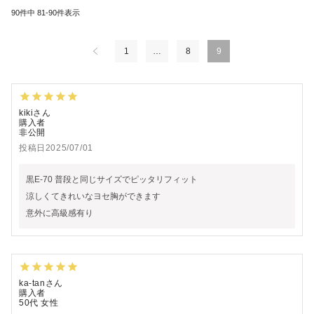
90
件中
81
-
90
件表示
1
…
8
9
kiki
購入者
非公開
投稿日
2025/07/01
黒E-70 普段と同じサイズでピッタリフィット

涼しくてきれいなヨセ胸ができます

意外に高級感有り
ka-tan
購入者
50代
女性