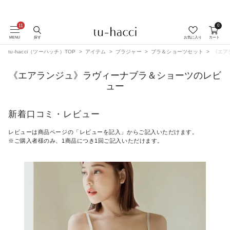
0
会員登録で今すぐ使えるポイントプレゼント！
MENU
探す
お気に入り
カート
tu-hacci（ツーハッチ）TOP
アイテム
ブラジャー
ブラ＆ショーツセット
《エア
《エアランジュ》ラヴィーナブラ＆ショーツのレビ
ュー
新着口コミ・レビュー
レビューは商品ページの「レビューを記入」からご記入いただけます。
※ご購入者様のみ、1商品につき1回ご記入いただけます。