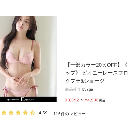
。
【一部カラー20％OFF】《
ップ》 ピオニーレースフ
クブラ&ショーツ
商品番号
b57ga
¥
3,992
〜
¥
4,990
税込
4.59
116