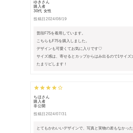
ゆき
購入者
30代
女性
投稿日
2024/08/19
普段F75を着用しています。

こちらもF75を購入しました。

デザインも可愛くてお気に入りです♡

サイズ感は、寄せるとカップからはみ出るので1サイズ
たまリピします！
ちほ
購入者
非公開
投稿日
2024/07/31
とてもかわいいデザインで、写真と実物の差もなかった