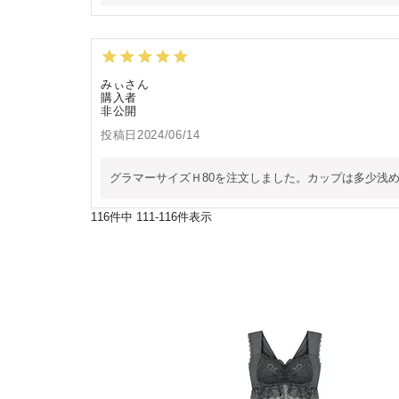
みぃ
購入者
非公開
投稿日
2024/06/14
グラマーサイズＨ80を注文しました。カップは多少浅
116
件中
111
-
116
件表示