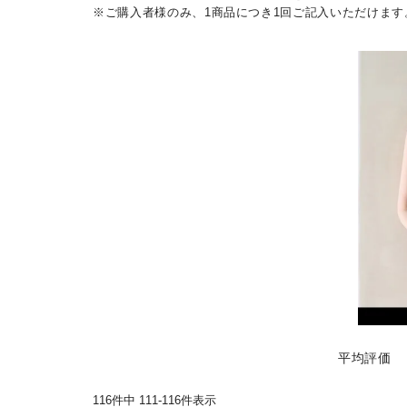
※ご購入者様のみ、1商品につき1回ご記入いただけます
116
件中
111
-
116
件表示