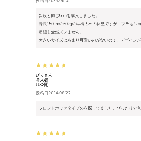
投稿日
2024/09/09
普段と同じG75を購入しました。

身長150cmの60kgの結構太めの体型ですが、ブラも
肩紐も全然ズレません。

大きいサイズはあまり可愛いのがないので、デザインが
ぴろ
購入者
非公開
投稿日
2024/08/27
フロントホックタイプのを探してました。ぴったりで色