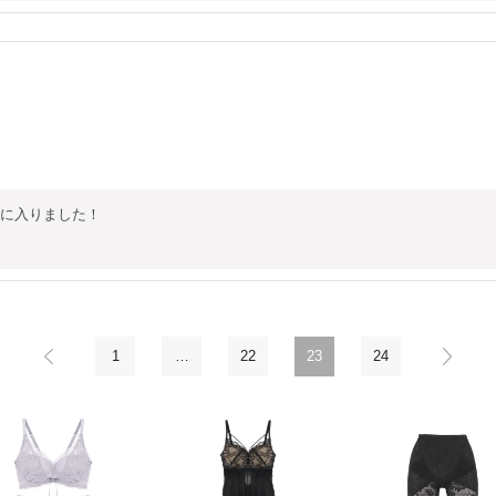
に入りました！

1
…
22
23
24