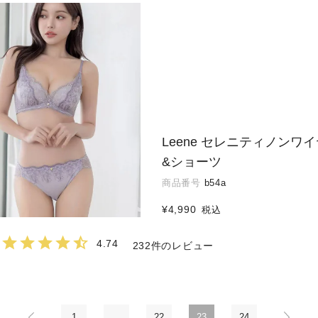
Leene セレニティノンワ
&ショーツ
商品番号
b54a
¥
4,990
税込
4.74
232
1
…
22
23
24