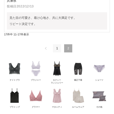
兵庫県
投稿日
2022/12/13
見た目の可愛さ、着け心地さ、共に大満足です。

リピート決定です。
17
件中
11
-
17
件表示
1
2
ナイトブラ
ブラジャー
セクシー
補正下着
ショーツ
ランジェリー
ブラトップ
グラマー
マタニティ
ルームウェア
その他