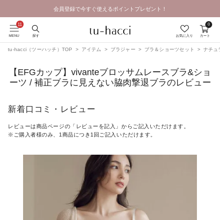
会員登録で今すぐ使えるポイントプレゼント！
0
MENU
探す
お気に入り
カート
tu-hacci（ツーハッチ）TOP
アイテム
ブラジャー
ブラ＆ショーツセット
ナチュ
【EFGカップ】vivanteブロッサムレースブラ&ショ
ーツ / 補正ブラに見えない脇肉撃退ブラのレビュー
新着口コミ・レビュー
レビューは商品ページの「レビューを記入」からご記入いただけます。
※ご購入者様のみ、1商品につき1回ご記入いただけます。