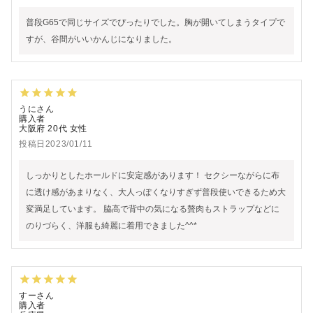
普段G65で同じサイズでぴったりでした。胸が開いてしまうタイプで
すが、谷間がいいかんじになりました。
うに
購入者
大阪府
20代
女性
投稿日
2023/01/11
しっかりとしたホールドに安定感があります！ セクシーながらに布
に透け感があまりなく、大人っぽくなりすぎず普段使いできるため大
変満足しています。 脇高で背中の気になる贅肉もストラップなどに
のりづらく、洋服も綺麗に着用できました^^*
すー
購入者