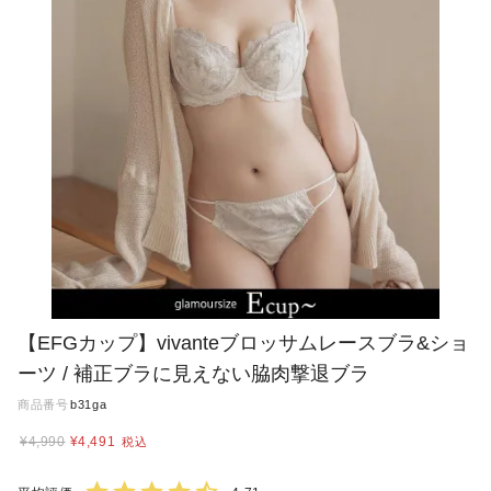
【EFGカップ】vivanteブロッサムレースブラ&ショ
ーツ / 補正ブラに見えない脇肉撃退ブラ
商品番号
b31ga
¥
4,990
¥
4,491
税込