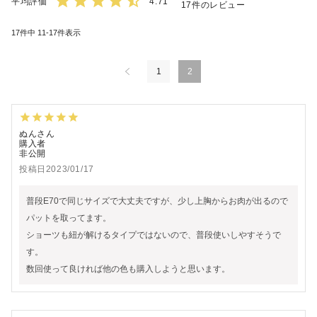
4.71
17
17
件中
11
-
17
件表示
1
2
ぬん
購入者
非公開
投稿日
2023/01/17
普段E70で同じサイズで大丈夫ですが、少し上胸からお肉が出るので
パットを取ってます。

ショーツも紐が解けるタイプではないので、普段使いしやすそうで
す。

数回使って良ければ他の色も購入しようと思います。