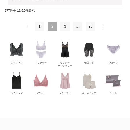
277
件中
11
-
20
件表示
1
2
3
…
28
ナイトブラ
ブラジャー
セクシー
補正下着
ショーツ
ランジェリー
ブラトップ
グラマー
マタニティ
ルームウェア
その他