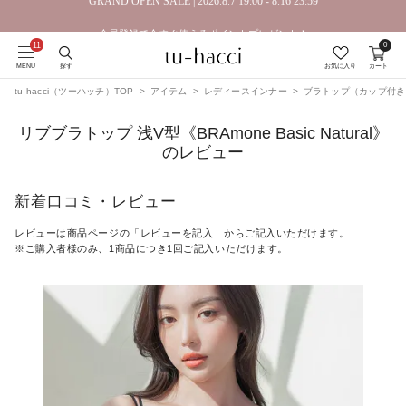
GRAND OPEN SALE | 2026.8.7 19:00 - 8.16 23:59
会員登録で今すぐ使えるポイントプレゼント！
0
MENU
探す
お気に入り
カート
tu-hacci（ツーハッチ）TOP
アイテム
レディースインナー
ブラトップ（カップ付き
リブブラトップ 浅V型《BRAmone Basic Natural》
のレビュー
新着口コミ・レビュー
レビューは商品ページの「レビューを記入」からご記入いただけます。
※ご購入者様のみ、1商品につき1回ご記入いただけます。