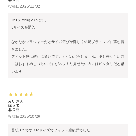
投稿日
2025/11/02
161㎝ 56kg A75です。

Lサイズを購入。

なかなかブラジャーだとサイズ選びが難しく結局ブラトップに落ち着
きました。

フィット感は確かに良いです。カパカパもしません。少し盛りたい方
にはおすすめしづらいですがスッキリ見せたい方にはピッタリだと思
みい
購入者
非公開
投稿日
2025/10/26
普段B75です！Mサイズでフィット感抜群でした！