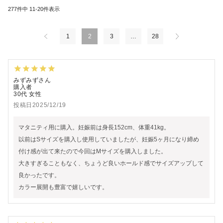
277
件中
11
-
20
件表示
1
2
3
…
28
みずみず
購入者
30代
女性
投稿日
2025/12/19
マタニティ用に購入。妊娠前は身長152cm、体重41kg。

以前はSサイズを購入し使用していましたが、妊娠5ヶ月になり締め
付け感が出て来たので今回はMサイズを購入しました。

大きすぎることもなく、ちょうど良いホールド感でサイズアップして
良かったです。

カラー展開も豊富で嬉しいです。