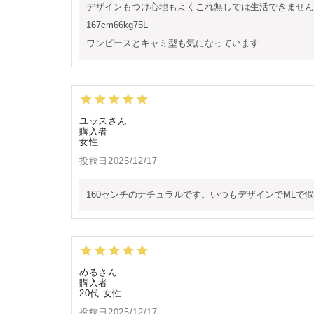
デザインもつけ心地もよくこれ無しでは生活できません
167cm66kg75L

ワンピースとキャミ型も気になっています
ユッス
購入者
女性
投稿日
2025/12/17
160センチのナチュラルです。いつもデザインでML
める
購入者
20代
女性
投稿日
2025/12/17