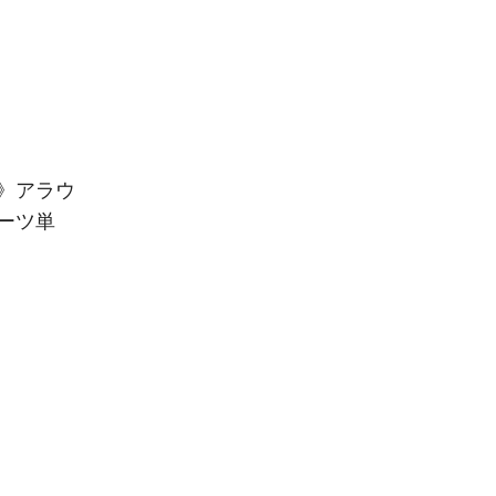
》アラウ
ーツ単