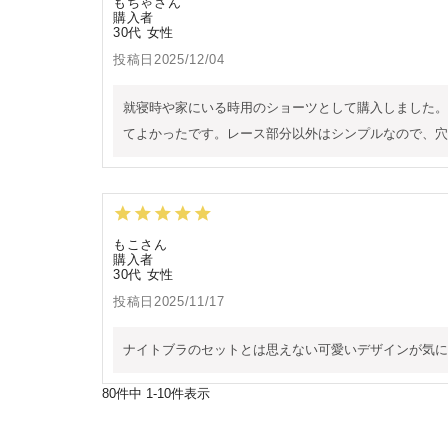
もちゃ
購入者
30代
女性
投稿日
2025/12/04
就寝時や家にいる時用のショーツとして購入しました。
てよかったです。レース部分以外はシンプルなので、穴
もこ
購入者
30代
女性
投稿日
2025/11/17
ナイトブラのセットとは思えない可愛いデザインが気に
80
件中
1
-
10
件表示