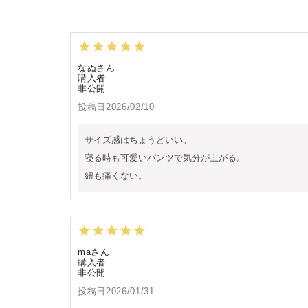
なぬ
購入者
非公開
投稿日
2026/02/10
サイズ感はちょうどいい。

寝る時も可愛いパンツで気分が上がる。

紐も痛くない。
ma
購入者
非公開
投稿日
2026/01/31