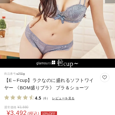
1/37
商品番号
u211g
【E～Fcup】ラクなのに盛れるソフトワイ
ヤー 《BOM盛りブラ》 ブラ＆ショーツ
4.5
（6）
レビューを見る
¥
3,880
通常価格
¥
3,492
税込