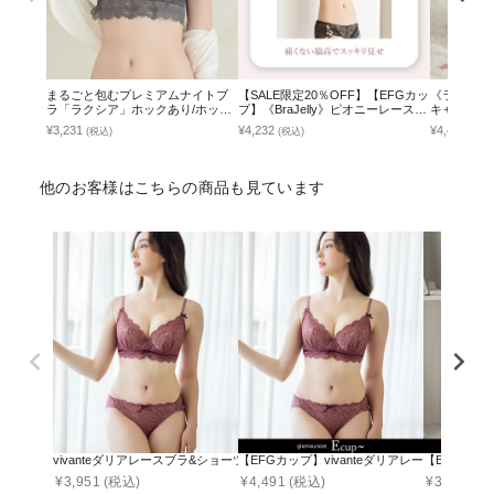
まるごと包むプレミアムナイトブ
【SALE限定20％OFF】【EFGカッ
《ラクシア
ラ「ラクシア」ホックあり/ホック
プ】《BraJelly》ピオニーレースア
キャミ
なし
ップブラ＆ショーツ
¥3,231
¥4,232
¥4,490
(税込)
(税込)
(税込
他のお客様はこちらの商品も見ています
vivanteダリアレースブラ&ショーツ / 補正ブラに見えない脇肉撃退ブラ
【EFGカップ】vivanteダリアレースブラ&シ
【EFGカッ
¥
3,951
(税込)
¥
4,491
(税込)
¥
3,742
(税