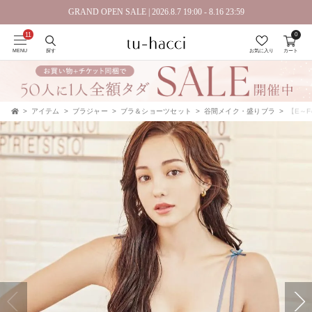
GRAND OPEN SALE | 2026.8.7 19:00 - 8.16 23:59
0
MENU
探す
お気に入り
カート
アイテム
ブラジャー
ブラ＆ショーツセット
谷間メイク・盛りブラ
【E～F
TOP