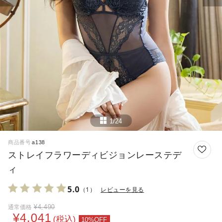
1/24
商品番号
a138
ストレイフラワーディビジョンレーステデ
ィ
5.0
（1）
レビューを見る
¥
4,490
通常価格
¥
4,041
税込