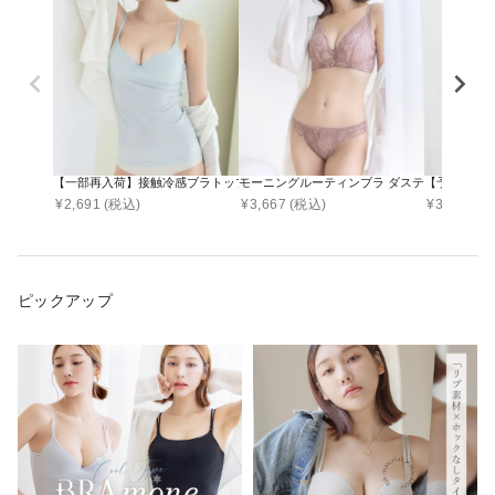
【一部再入荷】接触冷感ブラトップ 深V型/U型/汗取りパッド付き 選べる3タイプ《BRAmo
モーニングルーティンブラ ダスティフルール
【予約販売
¥
2,691
(税込)
¥
3,667
(税込)
¥
3,290
(税
ピックアップ