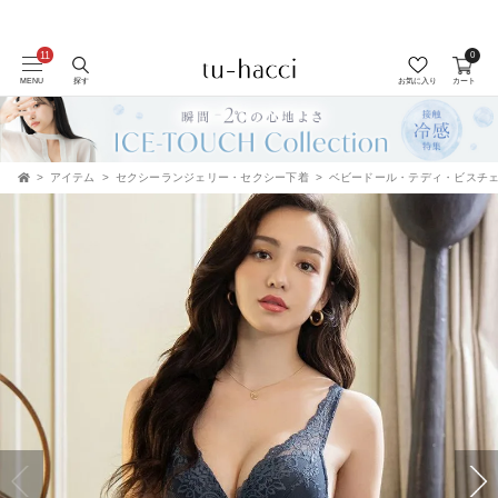
0
会員登録で今すぐ使えるポイントプレゼント！
MENU
探す
お気に入り
カート
アイテム
セクシーランジェリー・セクシー下着
ベビードール・テディ・ビスチ
TOP