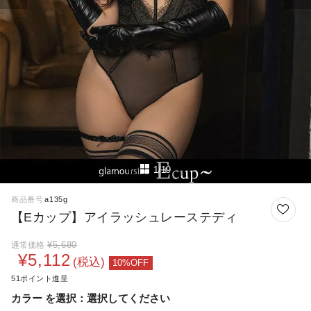
1/19
商品番号
a135g
【Eカップ】アイラッシュレーステディ
¥
5,680
通常価格
¥
5,112
税込
51
カラー
選択してください