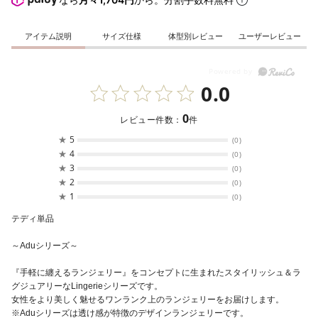
アイテム説明
サイズ仕様
体型別レビュー
ユーザーレビュー
0.0
0
レビュー件数：
件
★
5
(0)
★
4
(0)
★
3
(0)
★
2
(0)
★
1
(0)
テディ単品
～Aduシリーズ～
『手軽に纏えるランジェリー』をコンセプトに生まれたスタイリッシュ＆ラ
グジュアリーなLingerieシリーズです。
女性をより美しく魅せるワンランク上のランジェリーをお届けします。
※Aduシリーズは透け感が特徴のデザインランジェリーです。