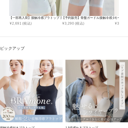
【一部再入荷】接触冷感ブラトップ 深V型/U型/汗取りパッド付き 選べる3タイプ《BRAmone
【予約販売】骨盤ガードル接触冷感タイプ
モーニン
¥
2,691
(税込)
¥
3,290
(税込)
¥
3,178
ピックアップ
接触冷感付きブラトップ
1.5倍盛れるブラトップ