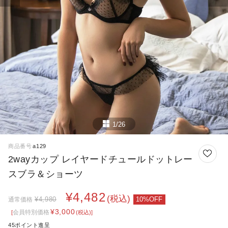
1/26
商品番号
a129
2wayカップ レイヤードチュールドットレー
スブラ＆ショーツ
¥
4,482
税込
¥
4,980
通常価格
¥
3,000
会員特別価格
税込
45