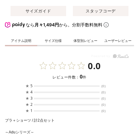
サイズガイド
スタッフコーデ
なら
月々1,494円
から。分割手数料無料
アイテム説明
サイズ仕様
体型別レビュー
ユーザーレビュー
0.0
0
レビュー件数：
件
★
5
(0)
★
4
(0)
★
3
(0)
★
2
(0)
★
1
(0)
ブラ＋ショーツ / 計2点セット
～Aduシリーズ～