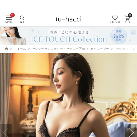
0
会員登録で今すぐ使えるポイントプレゼント！
MENU
探す
お気に入り
カート
アイテム
セクシーランジェリー・セクシー下着
セクシーブラ
2wayカップ 
TOP