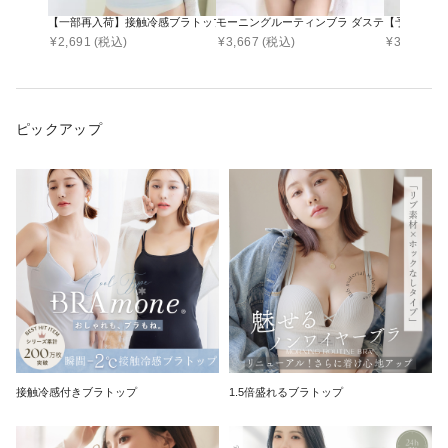
【一部再入荷】接触冷感ブラトップ 深V型/U型/汗取りパッド付き 選べる3タイプ《BRAmo
モーニングルーティンブラ ダスティフルール
【予約販売
¥
2,691
(税込)
¥
3,667
(税込)
¥
3,290
(税
ピックアップ
接触冷感付きブラトップ
1.5倍盛れるブラトップ