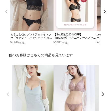
まるごと包むプレミアムナイトブ
【SALE限定20％OFF】
Leene 
ラ「ラクシア」ホックあり ショー
《BraJelly》ピオニーレースアップ
ールブラ&シ
ツセット
ブラ＆ショーツ
い脇高谷間
¥4,990
¥3,512
¥4,990
(税込)
(税込)
(税込
他のお客様はこちらの商品も見ています