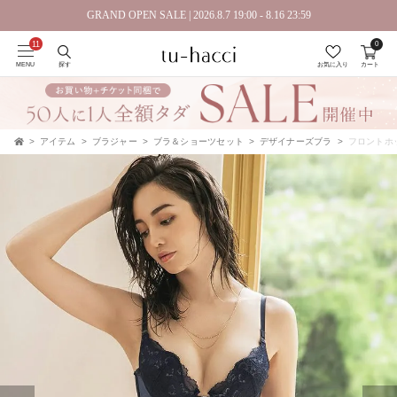
GRAND OPEN SALE | 2026.8.7 19:00 - 8.16 23:59
0
会員登録で今すぐ使えるポイントプレゼント！
MENU
探す
お気に入り
カート
アイテム
ブラジャー
ブラ＆ショーツセット
デザイナーズブラ
フロントホ
TOP