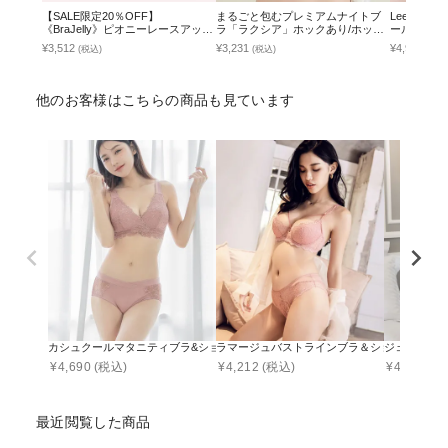
【SALE限定20％OFF】
まるごと包むプレミアムナイトブ
Leene 
《BraJelly》ピオニーレースアップ
ラ「ラクシア」ホックあり/ホック
ールブラ&シ
ブラ＆ショーツ
なし
い脇高谷間
¥3,512
¥3,231
¥4,990
(税込)
(税込)
(税込
他のお客様はこちらの商品も見ています
カシュクールマタニティブラ&ショーツ
ラマージュバストラインブラ＆ショーツ
ジェルムレ
¥
4,690
(税込)
¥
4,212
(税込)
¥
4,212
(税
最近閲覧した商品