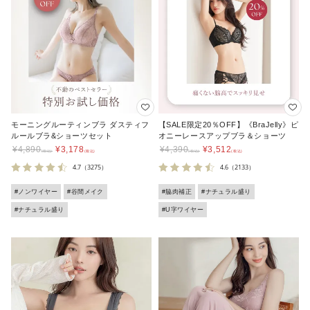
モーニングルーティンブラ ダスティフ
【SALE限定20％OFF】《BraJelly》ピ
ルールブラ&ショーツセット
オニーレースアップブラ＆ショーツ
¥
4,890
¥
3,178
¥
4,390
¥
3,512
4.7
（3275）
4.6
（2133）
#ノンワイヤー
#谷間メイク
#脇肉補正
#ナチュラル盛り
#ナチュラル盛り
#U字ワイヤー