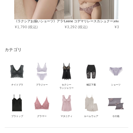
《ラクシアお揃いショーツ》アラウンドレースショーツ【ショーツ単品】
Leene コデマリレースカシュクールブラ&ショ
vivant
¥
1,790
(税込)
¥
3,292
(税込)
¥
3,951
(税
カテゴリ
ナイトブラ
ブラジャー
セクシー
補正下着
ショーツ
ランジェリー
ブラトップ
グラマー
マタニティ
ルームウェア
その他