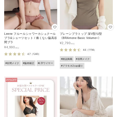
Leene フルールシャワーカシュクール
プレーンブラトップ 深V型/U型
ブラ&ショーツセット / 痛くない脇高谷
《BRAmone Basic Volume+》
間ブラ
¥
2,790
¥
4,990
4.6
（1194）
4.7
（1243）
#雑誌掲載
#谷間メイク
#谷間メイク
#脇肉補正
#L字ワイヤー
#ブラモネ2cup盛り