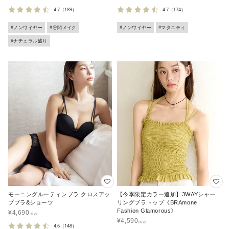
4.7
（189）
4.7
（174）
#ノンワイヤー
#谷間メイク
#ノンワイヤー
#マタニティ
#ナチュラル盛り
モーニングルーティンブラ クロスアッ
【今季限定カラー追加】3WAYシャー
プブラ&ショーツ
リングブラトップ《BRAmone
Fashion Glamorous》
¥
4,690
¥
4,590
4.6
（148）