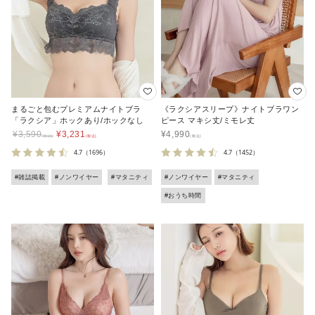
まるごと包むプレミアムナイトブラ
《ラクシアスリープ》ナイトブラワン
「ラクシア」ホックあり/ホックなし
ピース マキシ丈/ミモレ丈
¥
3,590
¥
3,231
¥
4,990
4.7
（1696）
4.7
（1452）
#雑誌掲載
#ノンワイヤー
#マタニティ
#ノンワイヤー
#マタニティ
#おうち時間