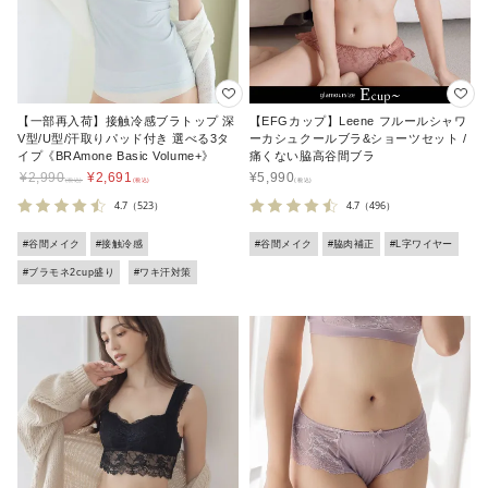
【一部再入荷】接触冷感ブラトップ 深
【EFGカップ】Leene フルールシャワ
V型/U型/汗取りパッド付き 選べる3タ
ーカシュクールブラ&ショーツセット /
イプ《BRAmone Basic Volume+》
痛くない脇高谷間ブラ
¥
2,990
¥
2,691
¥
5,990
4.7
（523）
4.7
（496）
#谷間メイク
#接触冷感
#谷間メイク
#脇肉補正
#L字ワイヤー
#ブラモネ2cup盛り
#ワキ汗対策