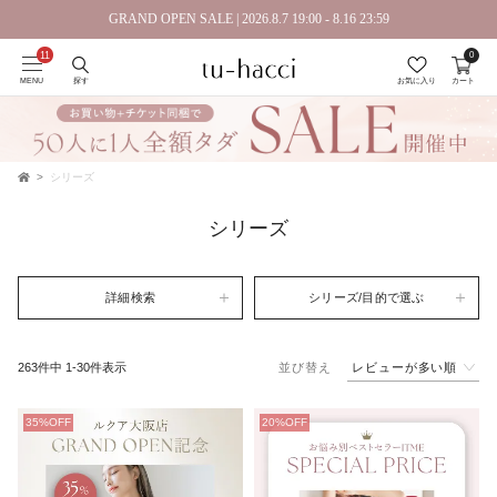
会員登録で今すぐ使えるポイントプレゼント！
GRAND OPEN SALE | 2026.8.7 19:00 - 8.16 23:59
0
MENU
探す
お気に入り
カート
シリーズ
TOP
シリーズ
詳細検索
シリーズ/目的で選ぶ
レビューが多い順
263
件中
1
-
30
件表示
並び替え