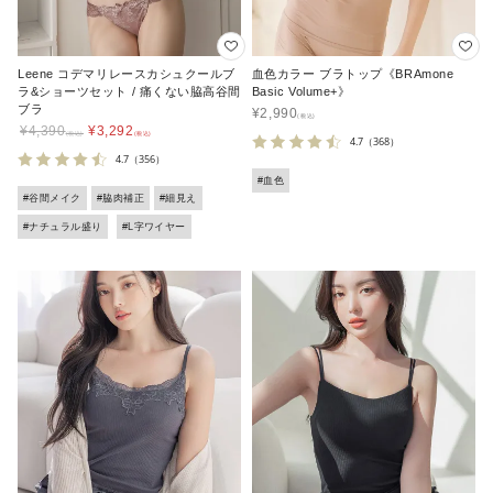
Leene コデマリレースカシュクールブ
血色カラー ブラトップ《BRAmone
ラ&ショーツセット / 痛くない脇高谷間
Basic Volume+》
ブラ
¥
2,990
¥
4,390
¥
3,292
4.7
（368）
4.7
（356）
#血色
#谷間メイク
#脇肉補正
#細見え
#ナチュラル盛り
#L字ワイヤー