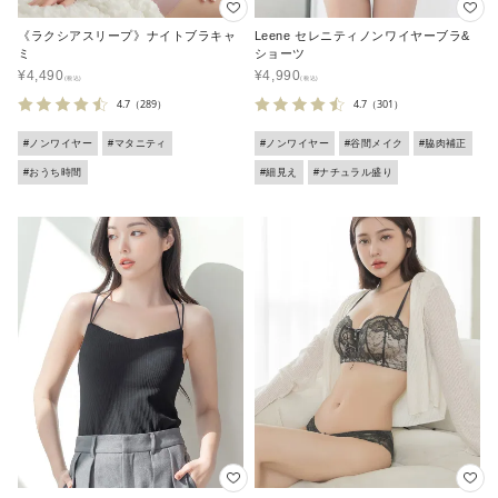
《ラクシアスリープ》ナイトブラキャ
Leene セレニティノンワイヤーブラ&
ミ
ショーツ
¥
4,490
¥
4,990
4.7
（289）
4.7
（301）
#ノンワイヤー
#マタニティ
#ノンワイヤー
#谷間メイク
#脇肉補正
#おうち時間
#細見え
#ナチュラル盛り