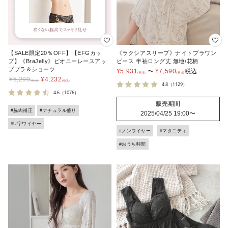
【SALE限定20％OFF】【EFGカッ
《ラクシアスリープ》ナイトブラワン
プ】《BraJelly》ピオニーレースアッ
ピース 半袖ロング丈 無地/花柄
プブラ＆ショーツ
¥
5,931
〜
¥
7,590
税込
¥
5,290
¥
4,232
4.8
（1129）
4.6
（1076）
販売期間
#脇肉補正
#ナチュラル盛り
2025/04/25 19:00
〜
#U字ワイヤー
#ノンワイヤー
#マタニティ
#おうち時間