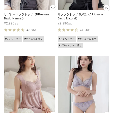
リブレースブラトップ《BRAmone
リブブラトップ 浅V型《BRAmone
Basic Natural》
Basic Natural》
¥
2,990
¥
2,990
4.7
（352）
4.5
（385）
#ノンワイヤー
#ナチュラル盛り
#ノンワイヤー
#ナチュラル盛り
#ブラモネナチュ盛り