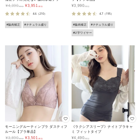
¥
4,390
¥
3,951
¥
3,990
4.6
（210）
4.7
（195）
#脇肉補正
#ナチュラル盛り
#脇肉補正
#ナチュラル盛り
#U字ワイヤー
モーニングルーティンブラ ダスティフ
《ラクシアスリープ》ナイトブラキャ
ルール【ブラ単品】
ミ フィットタイプ
¥
3,890
¥
3,501
¥
4,490