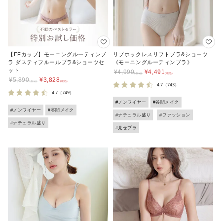
【EFカップ】モーニングルーティンブ
リブホックレスリフトブラ&ショーツ
ラ ダスティフルールブラ&ショーツセ
《モーニングルーティンブラ》
ット
¥
4,990
¥
4,491
¥
5,890
¥
3,828
4.7
（743）
4.7
（749）
#ノンワイヤー
#谷間メイク
#ノンワイヤー
#谷間メイク
#ナチュラル盛り
#ファッション
#ナチュラル盛り
#見せブラ