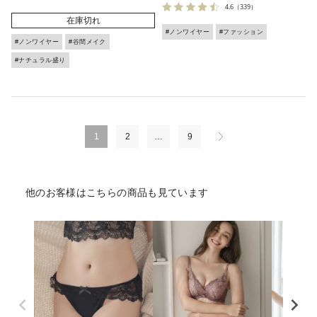
4.6
（339）
在庫切れ
#ノンワイヤー
#ファッション
#ノンワイヤー
#谷間メイク
#ナチュラル盛り
1
2
…
9
他のお客様はこちらの商品も見ています