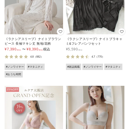
《ラクシアスリープ》ナイトブラワン
《ラクシアスリープ》ナイトブラキャ
ピース 長袖マキシ丈 無地/花柄
ミ&フレアパンツセット
¥
7,390
〜
¥
8,390
税込
¥
5,590
4.8
（882）
4.7
（770）
#ノンワイヤー
#マタニティ
#雑誌掲載
#ノンワイヤー
#マタニティ
#おうち時間