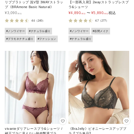
リブブラトップ 浅V型 3WAYストラッ
【一部再入荷】2wayストラップレスブ
プ《BRAmone Basic Natural》
ラ&ショーツ
¥
3,090
¥
4,890
〜
¥
5,890
税込
4.6
（240）
4.7
（277）
#ノンワイヤー
#ナチュラル盛り
#ノンワイヤー
#谷間メイク
#ブラモネナチュ盛り
#ファッション
#ナチュラル盛り
vivanteダリアレースブラ&ショーツ /
《BraJelly》ピオニーレースアップブ
補正ブラに見えない脇肉撃退ブラ
ラ【ブラ単品】