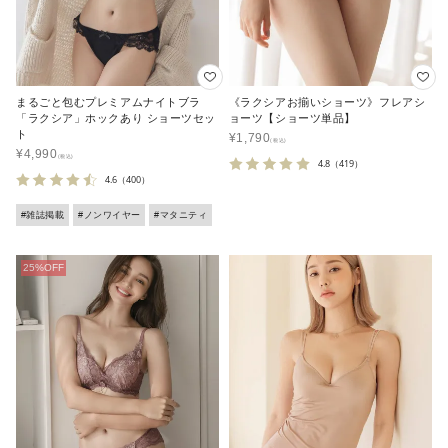
まるごと包むプレミアムナイトブラ
《ラクシアお揃いショーツ》フレアシ
「ラクシア」ホックあり ショーツセッ
ョーツ【ショーツ単品】
ト
¥
1,790
¥
4,990
4.8
（419）
4.6
（400）
#雑誌掲載
#ノンワイヤー
#マタニティ