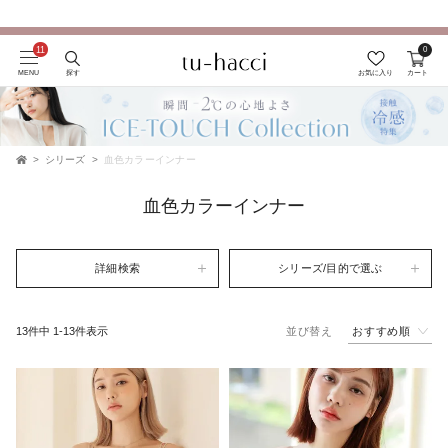
0
会員登録で今すぐ使えるポイントプレゼント！
MENU
探す
お気に入り
カート
シリーズ
血色カラーインナー
TOP
血色カラーインナー
詳細検索
シリーズ/目的で選ぶ
おすすめ順
13
件中
1
-
13
件表示
並び替え