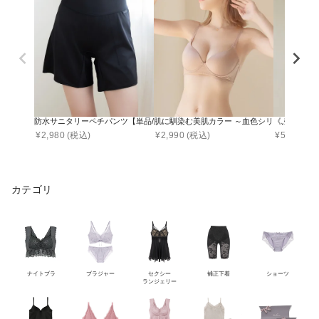
防水サニタリーペチパンツ【単品/2枚セット】
肌に馴染む美肌カラー ～血色シリーズ～ プ
《ぷにぷに
¥
2,980
(税込)
¥
2,990
(税込)
¥
5,190
(税
カテゴリ
ナイトブラ
ブラジャー
セクシー
補正下着
ショーツ
ランジェリー