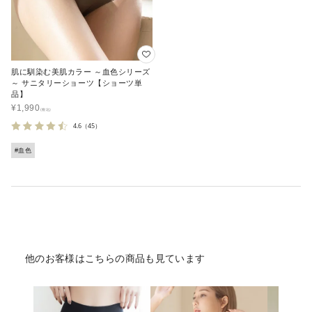
肌に馴染む美肌カラー ～血色シリーズ
～ サニタリーショーツ【ショーツ単
品】
¥
1,990
4.6
（45）
#血色
他のお客様はこちらの商品も見ています