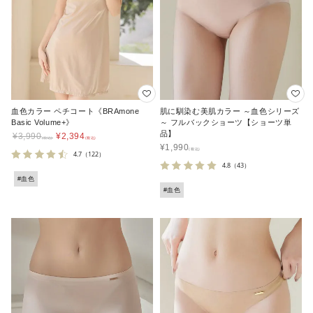
血色カラー ペチコート《BRAmone
肌に馴染む美肌カラー ～血色シリーズ
Basic Volume+》
～ フルバックショーツ【ショーツ単
品】
¥
3,990
¥
2,394
¥
1,990
4.7
（122）
4.8
（43）
#血色
#血色