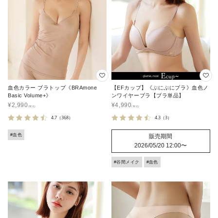
血色カラー ブラトップ《BRAmone
【EFカップ】《ぷにぷにブラ》血色ノ
Basic Volume+》
ンワイヤーブラ【ブラ単品】
¥
2,990
¥
4,990
4.7
（368）
4.3
（3）
#血色
販売期間
2026/05/20 12:00
〜
#谷間メイク
#血色