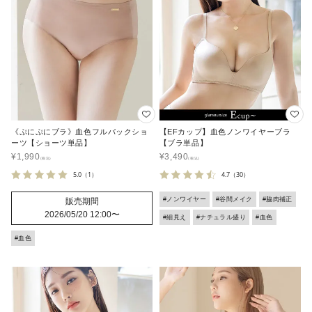
《ぷにぷにブラ》血色フルバックショ
【EFカップ】血色ノンワイヤーブラ
ーツ【ショーツ単品】
【ブラ単品】
¥
1,990
¥
3,490
5.0
（1）
4.7
（30）
#ノンワイヤー
#谷間メイク
#脇肉補正
販売期間
2026/05/20 12:00
〜
#細見え
#ナチュラル盛り
#血色
#血色