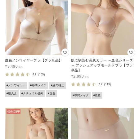
血色ノンワイヤーブラ【ブラ単品】
肌に馴染む美肌カラー ～血色シリーズ
～ プッシュアップモールドブラ【ブラ
¥
3,490
単品】
4.7
（105）
¥
2,990
4.7
（119）
#ノンワイヤー
#谷間メイク
#脇肉補正
#細見え
#ナチュラル盛り
#血色
#谷間メイク
#血色