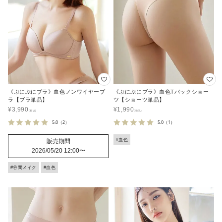
《ぷにぷにブラ》血色ノンワイヤーブ
《ぷにぷにブラ》血色Tバックショー
ラ【ブラ単品】
ツ【ショーツ単品】
¥
3,990
¥
1,990
5.0
（2）
5.0
（1）
#血色
販売期間
2026/05/20 12:00
〜
#谷間メイク
#血色