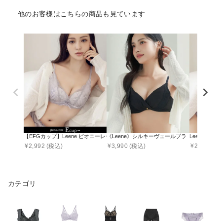
他のお客様はこちらの商品も見ています
【EFGカップ】Leene ピオニーレースカシュクールブラ【ブラ単品】
《Leene》シルキーヴェールブラ【ブラ単品】
Leene 
¥
2,992
(税込)
¥
3,990
(税込)
¥
2,617
(税
カテゴリ