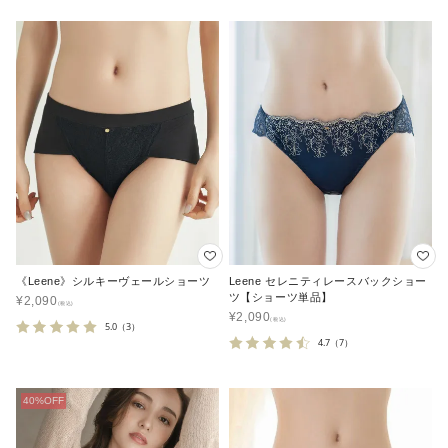
《Leene》シルキーヴェールショーツ
Leene セレニティレースバックショー
ツ【ショーツ単品】
¥
2,090
¥
2,090
5.0
（3）
4.7
（7）