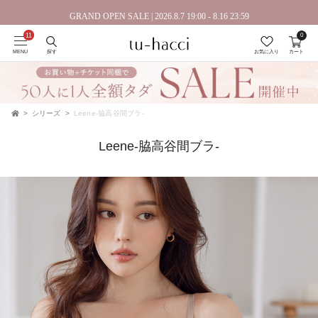
会員登録で今すぐ使えるポイントプレゼント！
GRAND OPEN SALE | 2026.8.7 19:00 - 8.16 23:59
0
MENU
探す
お気に入り
カート
シリーズ
Leene-脇高谷間ブラ-
TOP
Leene-脇高谷間ブラ-