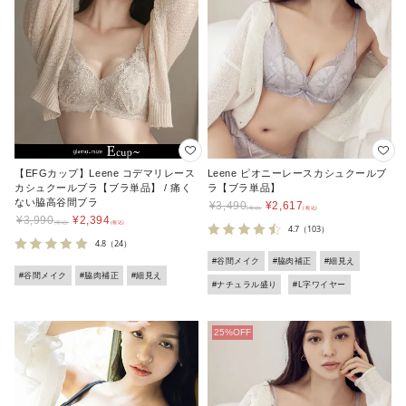
【EFGカップ】Leene コデマリレース
Leene ピオニーレースカシュクールブ
カシュクールブラ【ブラ単品】 / 痛く
ラ【ブラ単品】
ない脇高谷間ブラ
¥
3,490
¥
2,617
¥
3,990
¥
2,394
4.7
（103）
4.8
（24）
#谷間メイク
#脇肉補正
#細見え
#谷間メイク
#脇肉補正
#細見え
#ナチュラル盛り
#L字ワイヤー