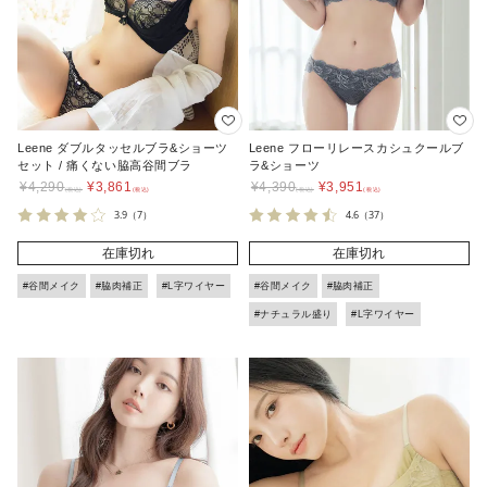
Leene ダブルタッセルブラ&ショーツ
Leene フローリレースカシュクールブ
セット / 痛くない脇高谷間ブラ
ラ&ショーツ
¥
4,290
¥
3,861
¥
4,390
¥
3,951
3.9
（7）
4.6
（37）
在庫切れ
在庫切れ
#谷間メイク
#脇肉補正
#L字ワイヤー
#谷間メイク
#脇肉補正
#ナチュラル盛り
#L字ワイヤー