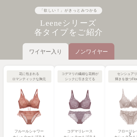
「欲しい！」がきっとみつかる
Leeneシリーズ
各タイプをご紹介
ワイヤー入り
ノンワイヤー
花に包まれる
コデマリの繊細な花柄が
センシュア
ロマンティックな胸元
シックに引き立てる
輝きを放つFlori
›
フローリレ
フルールシャワー
コデマリレース
カシュクール