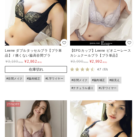
Leene ダブルタッセルブラ【ブラ単
【EFGカップ】Leene ピオニーレース
品】 / 痛くない脇高谷間ブラ
カシュクールブラ【ブラ単品】
¥
3,180
¥
2,862
¥
3,990
¥
2,992
在庫切れ
4.7
（53）
#谷間メイク
#脇肉補正
#L字ワイヤー
#谷間メイク
#脇肉補正
#細見え
#ナチュラル盛り
#L字ワイヤー