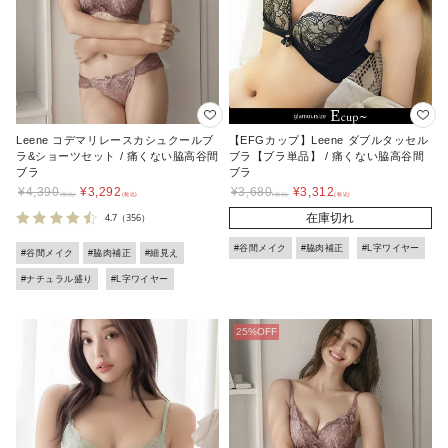
Leene コデマリレースカシュクールブ
【EFGカップ】Leene ダブルタッセル
ラ&ショーツセット / 痛くない脇高谷間
ブラ【ブラ単品】 / 痛くない脇高谷間
ブラ
ブラ
¥
4,390
¥
3,292
¥
3,680
¥
3,312
4.7
（356）
在庫切れ
#谷間メイク
#脇肉補正
#L字ワイヤー
#谷間メイク
#脇肉補正
#細見え
#ナチュラル盛り
#L字ワイヤー