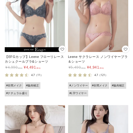
【EFGカップ】Leene フローリレース
Leene サクラレース ノンワイヤーブラ
カシュクールブラ&ショーツ
＆ショーツ
¥
4,990
¥
4,491
¥
5,490
¥
4,941
4.7
（11）
4.7
（121）
#谷間メイク
#脇肉補正
#ノンワイヤー
#谷間メイク
#脇肉補正
#ナチュラル盛り
#L字ワイヤー