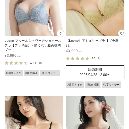
Leene フルールシャワーカシュクール
《Leene》アミュリーブラ【ブラ単
ブラ【ブラ単品】 / 痛くない脇高谷間
品】
ブラ
¥
3,990
¥
3,990
5.0
（1）
4.7
（100）
販売期間
#谷間メイク
#脇肉補正
#L字ワイヤー
2026/04/28 12:00
〜
#谷間メイク
#脇肉補正
#L字ワイヤー