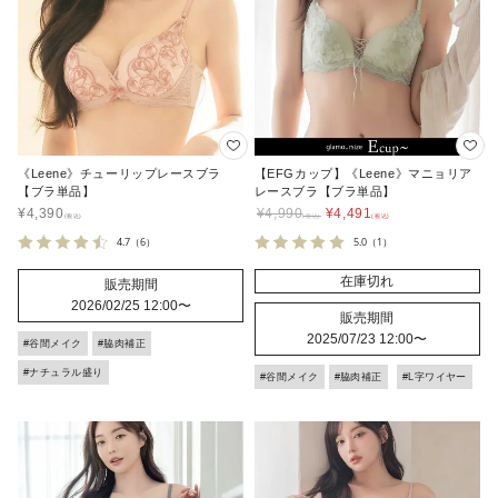
《Leene》チューリップレースブラ
【EFGカップ】《Leene》マニョリア
【ブラ単品】
レースブラ【ブラ単品】
¥
4,390
¥
4,990
¥
4,491
4.7
（6）
5.0
（1）
在庫切れ
販売期間
2026/02/25 12:00
〜
販売期間
2025/07/23 12:00
〜
#谷間メイク
#脇肉補正
#ナチュラル盛り
#谷間メイク
#脇肉補正
#L字ワイヤー