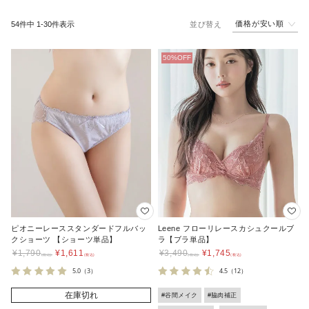
価格が安い順
54
件中
1
-
30
件表示
並び替え
ピオニーレーススタンダードフルバッ
Leene フローリレースカシュクールブ
クショーツ 【ショーツ単品】
ラ【ブラ単品】
¥
1,790
¥
1,611
¥
3,490
¥
1,745
5.0
（3）
4.5
（12）
在庫切れ
#谷間メイク
#脇肉補正