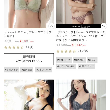
《Leene》マニョリアレースブラ【ブ
【EFGカップ】Leene コデマリレース
ラ単品】
カシュクールブラ&ショーツ / 補正ブラ
に見えない脇肉撃退ブラ
¥
3,990
¥
3,591
¥
4,990
¥
3,742
4.5
（2）
4.7
（130）
販売期間
#谷間メイク
#脇肉補正
#細見え
2025/07/23 12:00
〜
#ナチュラル盛り
#L字ワイヤー
#谷間メイク
#脇肉補正
#L字ワイヤー