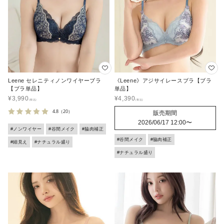
Leene セレニティノンワイヤーブラ
《Leene》アジサイレースブラ【ブラ
【ブラ単品】
単品】
¥
3,990
¥
4,390
4.8
（20）
販売期間
2026/06/17 12:00
〜
#ノンワイヤー
#谷間メイク
#脇肉補正
#谷間メイク
#脇肉補正
#細見え
#ナチュラル盛り
#ナチュラル盛り