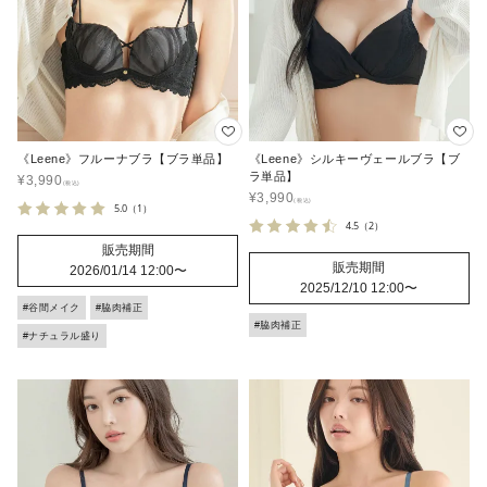
《Leene》フルーナブラ【ブラ単品】
《Leene》シルキーヴェールブラ【ブ
ラ単品】
¥
3,990
¥
3,990
5.0
（1）
4.5
（2）
販売期間
販売期間
2026/01/14 12:00
〜
2025/12/10 12:00
〜
#谷間メイク
#脇肉補正
#脇肉補正
#ナチュラル盛り