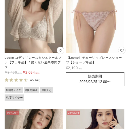
Leene コデマリレースカシュクールブ
《Leene》チューリップレースショー
ラ【ブラ単品】 / 痛くない脇高谷間ブ
ツ【ショーツ単品】
ラ
¥
2,190
¥
3,490
¥
2,094
販売期間
4.5
（40）
2026/02/25 12:00
〜
#谷間メイク
#脇肉補正
#細見え
#L字ワイヤー