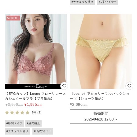
#ナチュラル盛り
#L字ワイヤー
【EFGカップ】Leene フローリレース
《Leene》アミュリーフルバックショ
カシュクールブラ【ブラ単品】
ーツ【ショーツ単品】
¥
3,990
¥
1,995
¥
2,090
5.0
（3）
販売期間
2026/04/28 12:00
〜
#谷間メイク
#脇肉補正
#ナチュラル盛り
#L字ワイヤー