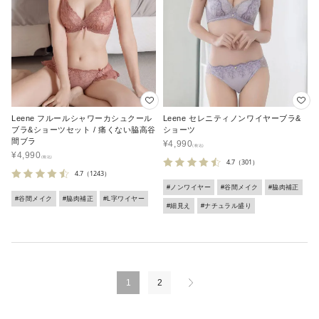
Leene フルールシャワーカシュクール
Leene セレニティノンワイヤーブラ&
ブラ&ショーツセット / 痛くない脇高谷
ショーツ
間ブラ
¥
4,990
¥
4,990
4.7
（301）
4.7
（1243）
#ノンワイヤー
#谷間メイク
#脇肉補正
#谷間メイク
#脇肉補正
#L字ワイヤー
#細見え
#ナチュラル盛り
1
2