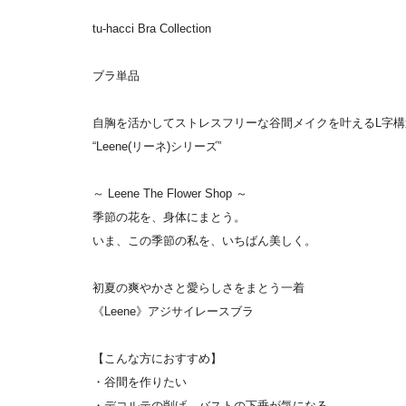
tu-hacci Bra Collection
ブラ単品
自胸を活かしてストレスフリーな谷間メイクを叶えるL字構
“Leene(リーネ)シリーズ”
～ Leene The Flower Shop ～
季節の花を、身体にまとう。
いま、この季節の私を、いちばん美しく。
初夏の爽やかさと愛らしさをまとう一着
《Leene》アジサイレースブラ
【こんな方におすすめ】
・谷間を作りたい
・デコルテの削げ、バストの下垂が気になる