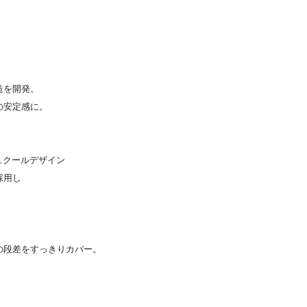
造を開発。
の安定感に。
ュクールデザイン
採用し
の段差をすっきりカバー。