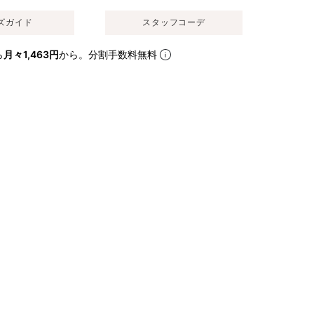
ズガイド
スタッフコーデ
ら
月々1,463円
から。分割手数料無料