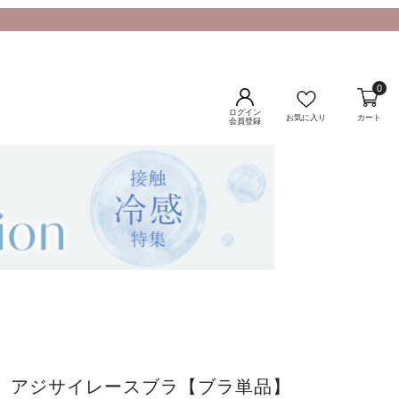
0
ログイン
お気に入り
カート
会員登録
ne》アジサイレースブラ【ブラ単品】