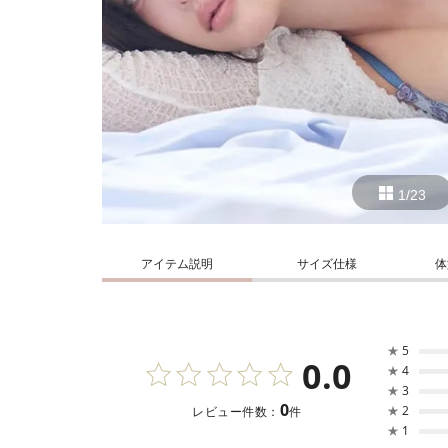
1/23
アイテム説明
サイズ仕様
体
★
5
0.0
★
4
★
3
0
★
2
レビュー件数：
件
★
1