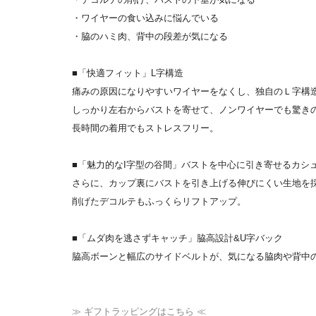
・ワイヤーの食い込みに悩んでいる
・脇のハミ肉、背中の段差が気になる
■「快適フィット」L字構造
痛みの原因になりやすいワイヤーをなくし、独自のＬ字構
しっかり左右からバストを寄せて、ノンワイヤーでも驚き
長時間の着用でもストレスフリー。
■「魅力的なI字型の谷間」バストを中心に引き寄せるカシ
さらに、カップ裏にバストを引き上げる伸びにくい生地を
削げたデコルテもふっくらリフトアップ。
■「ムダ肉を逃さずキャッチ」脇高設計&U字バック
脇高ボーンと幅広のサイドベルトが、気になる脇肉や背中
≫ ギフトラッピングはこちら ≪