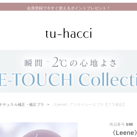
会員登録で今すぐ使えるポイントプレゼント！
ナチュラル補正・補正ブラ
《Leene》アジサイレースブラ【ブラ単品】
商品番号
b96
《Lee